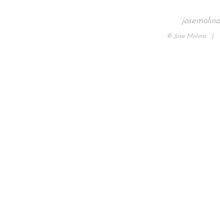
josemolin
© Jose Molina |