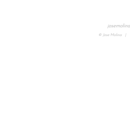
josemolin
© Jose Molina |