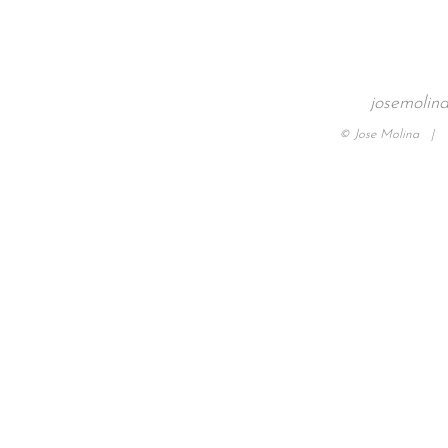
josemolin
© Jose Molina |